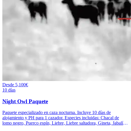
Desde
5,100€
10 días
Night Owl Paquete
Paquete especializado en caza nocturna. Incluye 10 días de
alojamiento y PH para 1 cazador. Especies incluidas: Chacal de
lomo negro, Puerco espín, Liebre, Liebre saltadora, Gineta, Jabalí de
matorral y Civeta.