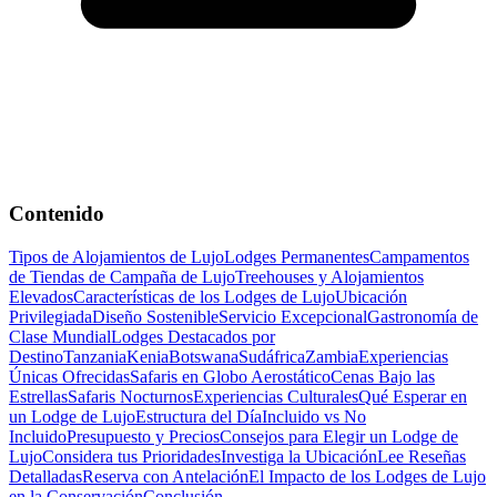
Contenido
Tipos de Alojamientos de Lujo
Lodges Permanentes
Campamentos
de Tiendas de Campaña de Lujo
Treehouses y Alojamientos
Elevados
Características de los Lodges de Lujo
Ubicación
Privilegiada
Diseño Sostenible
Servicio Excepcional
Gastronomía de
Clase Mundial
Lodges Destacados por
Destino
Tanzania
Kenia
Botswana
Sudáfrica
Zambia
Experiencias
Únicas Ofrecidas
Safaris en Globo Aerostático
Cenas Bajo las
Estrellas
Safaris Nocturnos
Experiencias Culturales
Qué Esperar en
un Lodge de Lujo
Estructura del Día
Incluido vs No
Incluido
Presupuesto y Precios
Consejos para Elegir un Lodge de
Lujo
Considera tus Prioridades
Investiga la Ubicación
Lee Reseñas
Detalladas
Reserva con Antelación
El Impacto de los Lodges de Lujo
en la Conservación
Conclusión