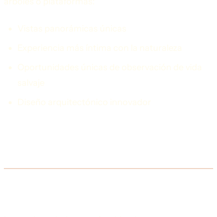
árboles o plataformas:
Vistas panorámicas únicas
Experiencia más íntima con la naturaleza
Oportunidades únicas de observación de vida
salvaje
Diseño arquitectónico innovador
Características de los Lodges de
Lujo
Ubicación Privilegiada