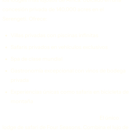
los lodges más lujosos de África. Ubicado en una
concesión privada de 140,000 acres en el
Serengeti. Ofrece:
Villas privadas con piscinas infinitas
Safaris privados en vehículos exclusivos
Spa de clase mundial
Gastronomía excepcional con vinos de bodega
privada
Experiencias únicas como safaris en bicicleta de
montaña
Four Seasons Safari Lodge (Serengeti):
El único
lodge de safari de Four Seasons. Combina el lujo de