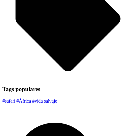
Tags populares
#safari
#África
#vida salvaje