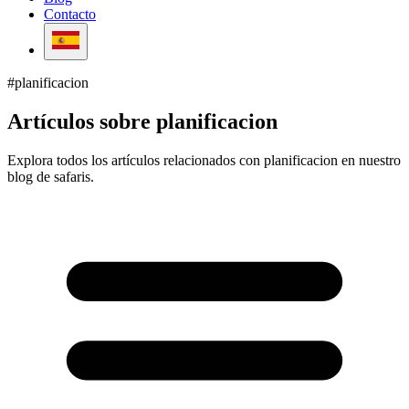
Contacto
Español (ES)
Saltar al contenido
#planificacion
Artículos sobre planificacion
Explora todos los artículos relacionados con planificacion en nuestro
blog de safaris.